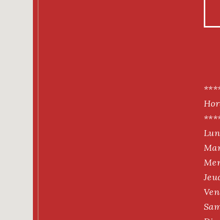
***
Hor
***
Lun
Mar
Mer
Jeu
Ven
Sam